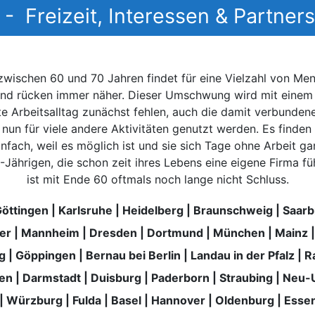
 - Freizeit, Interessen & Partne
it zwischen 60 und 70 Jahren findet für eine Vielzahl von 
stand rücken immer näher. Dieser Umschwung wird mit eine
nte Arbeitsalltag zunächst fehlen, auch die damit verbunde
 nun für viele andere Aktivitäten genutzt werden. Es finden
infach, weil es möglich ist und sie sich Tage ohne Arbeit g
Jährigen, die schon zeit ihres Lebens eine eigene Firma füh
ist mit Ende 60 oftmals noch lange nicht Schluss.
öttingen
|
Karlsruhe
|
Heidelberg
|
Braunschweig
|
Saarb
ier
|
Mannheim
|
Dresden
|
Dortmund
|
München
|
Mainz
g
|
Göppingen
|
Bernau bei Berlin
|
Landau in der Pfalz
|
R
gen
|
Darmstadt
|
Duisburg
|
Paderborn
|
Straubing
|
Neu-
|
Würzburg
|
Fulda
|
Basel
|
Hannover
|
Oldenburg
|
Esse