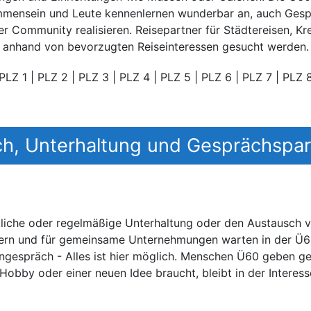
ammensein und Leute kennenlernen wunderbar an, auch Ge
er Community realisieren. Reisepartner für Städtereisen, K
anhand von bevorzugten Reiseinteressen gesucht werden.
PLZ 1
|
PLZ 2
|
PLZ 3
|
PLZ 4
|
PLZ 5
|
PLZ 6
|
PLZ 7
|
PLZ 
h, Unterhaltung und Gesprächspa
liche oder regelmäßige Unterhaltung oder den Austausch 
dern und für gemeinsame Unternehmungen warten in der Ü60
engespräch - Alles ist hier möglich. Menschen Ü60 geben g
Hobby oder einer neuen Idee braucht, bleibt in der Interesse