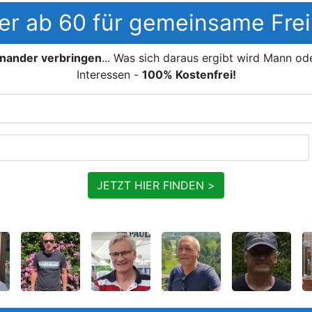
er ab 60 für gemeinsame Frei
inander verbringen
... Was sich daraus ergibt wird Mann od
Interessen -
100% Kostenfrei!
JETZT HIER FINDEN >