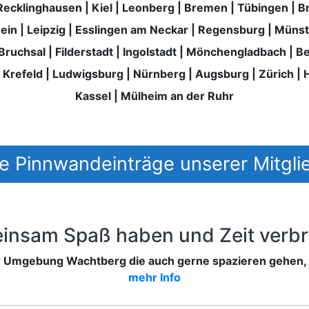
Recklinghausen
|
Kiel
|
Leonberg
|
Bremen
|
Tübingen
|
B
ein
|
Leipzig
|
Esslingen am Neckar
|
Regensburg
|
Münst
Bruchsal
|
Filderstadt
|
Ingolstadt
|
Mönchengladbach
|
Be
|
Krefeld
|
Ludwigsburg
|
Nürnberg
|
Augsburg
|
Zürich
|
H
Kassel
|
Mülheim an der Ruhr
 Pinnwandeinträge unserer Mitgli
insam Spaß haben und Zeit verbr
er Umgebung Wachtberg die auch gerne spazieren gehen
mehr Info