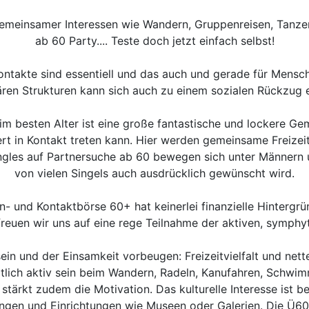
meinsamer Interessen wie Wandern, Gruppenreisen, Tanzen, 
ab 60 Party.... Teste doch jetzt einfach selbst!
 Kontakte sind essentiell und das auch und gerade für Mens
iären Strukturen kann sich auch zu einem sozialen Rückzug 
 besten Alter ist eine große fantastische und lockere Gem
iert in Kontakt treten kann. Hier werden gemeinsame Freiz
gles auf Partnersuche ab 60 bewegen sich unter Männern u
von vielen Singels auch ausdrücklich gewünscht wird.
sen- und Kontaktbörse 60+ hat keinerlei finanzielle Hinter
freuen wir uns auf eine rege Teilnahme der aktiven, symphy
ein und der Einsamkeit vorbeugen: Freizeitvielfalt und net
ortlich aktiv sein beim Wandern, Radeln, Kanufahren, Schwim
 stärkt zudem die Motivation. Das kulturelle Interesse ist 
gen und Einrichtungen wie Museen oder Galerien. Die Ü60 