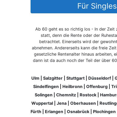
Für Singles
Ab 60 geht es so richtig los - In der Ze
statt, denn die Rente oder der Ruhe
betrachtet. Einerseits wird der gewoh
abnehmen. Andererseits kann die freie Zeit
gesetzliche Rentenalter hinaus arbeiten, e
dann ist da auch noch der Teil der über 60-
Ulm
|
Salzgitter
|
Stuttgart
|
Düsseldorf
|
G
Sindelfingen
|
Heilbronn
|
Offenburg
|
Tr
Solingen
|
Chemnitz
|
Rostock
|
Hambur
Wuppertal
|
Jena
|
Oberhausen
|
Reutlin
Fürth
|
Erlangen
|
Osnabrück
|
Plochingen