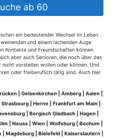
rsuche ab 60
Menschen ein bedeutender Wechsel im Leben
m weinenden und einem lachenden Auge
nen Kontakte und Freundschaften können
 sich aber auch Senioren, die noch über das
ar nicht vorstellen wollen oder können. Und
ren oder freiberuflich tätig sind. Auch hier
rücken
|
Gelsenkirchen
|
Amberg
|
Aalen
|
|
Strasbourg
|
Herne
|
Frankfurt am Main
|
avensburg
|
Bergisch Gladbach
|
Hagen
|
Ulm
|
Neuss
|
Wien
|
Wolfsburg
|
Bochum
|
n
|
Magdeburg
|
Bielefeld
|
Kaiserslautern
|