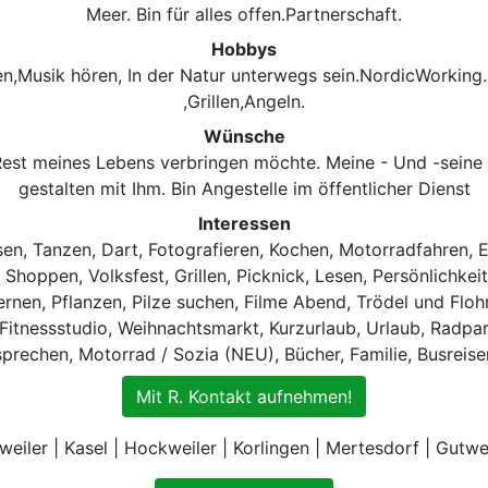
Meer. Bin für alles offen.Partnerschaft.
Hobbys
n,Musik hören, In der Natur unterwegs sein.NordicWorking.
,Grillen,Angeln.
Wünsche
Rest meines Lebens verbringen möchte. Meine - Und -seine H
gestalten mit Ihm. Bin Angestelle im öffentlicher Dienst
Interessen
sen, Tanzen, Dart, Fotografieren, Kochen, Motorradfahren, Es
 Shoppen, Volksfest, Grillen, Picknick, Lesen, Persönlichkei
nen, Pflanzen, Pilze suchen, Filme Abend, Trödel und Flohm
Fitnessstudio, Weihnachtsmarkt, Kurzurlaub, Urlaub, Radpar
sprechen, Motorrad / Sozia (NEU), Bücher, Familie, Busreise
Mit R. Kontakt aufnehmen!
weiler | Kasel | Hockweiler | Korlingen | Mertesdorf | Gutwei