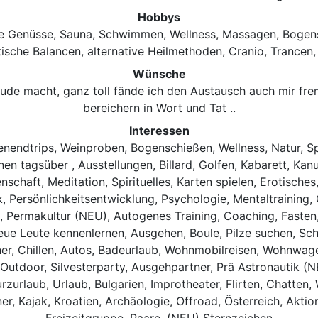
Hobbys
he Genüsse, Sauna, Schwimmen, Wellness, Massagen, Bogens
sche Balancen, alternative Heilmethoden, Cranio, Trancen, 
Wünsche
ude macht, ganz toll fände ich den Austausch auch mir fr
bereichern in Wort und Tat ..
Interessen
enendtrips, Weinproben, Bogenschießen, Wellness, Natur, S
n tagsüber , Ausstellungen, Billard, Golfen, Kabarett, Kanu
nschaft, Meditation, Spirituelles, Karten spielen, Erotische
tik, Persönlichkeitsentwicklung, Psychologie, Mentaltrainin
ng, Permakultur (NEU), Autogenes Training, Coaching, Fasten,
eue Leute kennenlernen, Ausgehen, Boule, Pilze suchen, Sch
tner, Chillen, Autos, Badeurlaub, Wohnmobilreisen, Wohnwag
 Outdoor, Silvesterparty, Ausgehpartner, Prä Astronautik 
Kurzurlaub, Urlaub, Bulgarien, Improtheater, Flirten, Chatt
er, Kajak, Kroatien, Archäologie, Offroad, Österreich, Akti
Freizeitgruppe, Paare, (NEU) Sternzeichen